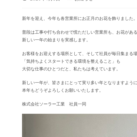
稿
稿
公
カ
開
テ
新年を迎え、今年も各営業所にお正月のお花を飾りました
日:
ゴ
リ
普段は工事や打ち合わせで慌ただしい営業所も、お花があ
ー:
新しい一年の始まりを実感します。
お客様をお迎えする場所として、そして社員が毎日集まる
「気持ちよくスタートできる環境を整えること」も
大切な仕事のひとつだと、私たちは考えています。
新しい一年が、皆さまにとって実り多い年となりますよう
本年もどうぞよろしくお願いいたします。
株式会社ソーラー工業 社員一同