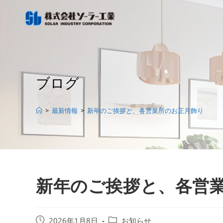
コ
ン
テ
ン
ツ
へ
ブログ
ス
キ
ッ
>
最新情報
>
新年のご挨拶と、各営業所のお正月飾り
プ
新年のご挨拶と、各営
投
投
2026年1月8日
お知らせ