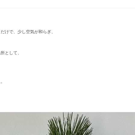
。
るだけで、少し空気が和らぎ、
場所として、
に。