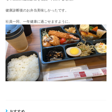
日:
ゴ
リ
健康診断後のお弁当美味しかったです。
ー:
社員一同、一年健康に過ごせますように。
おすすめ