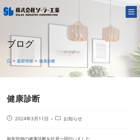
コ
ン
テ
ン
ツ
ブログ
へ
ス
キ
>
最新情報
>
健康診断
ッ
プ
健康診断
投
投
2024年3月11日
お知らせ
稿
稿
公
カ
開
テ
毎年恒例の健康診断を社員一同行いました。